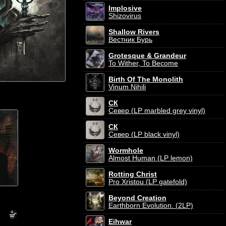
Implosive
Shizovirus
Shallow Rivers
Вестник Бурь
Grotesque & Grandeur
To Wither, To Become
Birth Of The Monolith
Vinum Nihili
СК
Север (LP marbled grey vinyl)
СК
Север (LP black vinyl)
Wormhole
Almost Human (LP lemon)
Rotting Christ
Pro Xristou (LP gatefold)
Beyond Creation
Earthborn Evolution. (2LP)
Eihwar