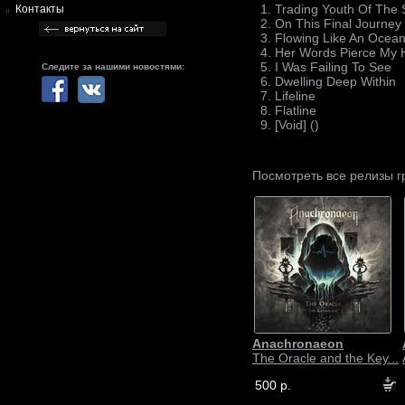
1. Trading Youth Of The
Контакты
2. On This Final Journe
3. Flowing Like An Ocea
4. Her Words Pierce My 
5. I Was Failing To See
Следите за нашими новостями:
6. Dwelling Deep Within
7. Lifeline
8. Flatline
9. [Void] ()
Посмотреть все релизы 
Anachronaeon
The Oracle and the Key...
500 р.