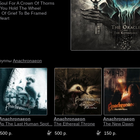
 Soul For A Crown Of Thorns
y You Hold The Wheel
n Of Grief To Be Framed
Heart
Anachronaeon
группы
Anachronaeon
Anachronaeon
Anachronaeon
As The Last Human Spot...
The Ethereal Throne
The New Dawn
500 р.
500 р.
150 р.