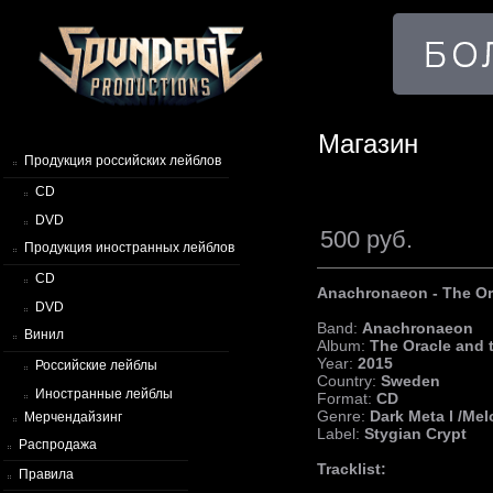
Магазин
Продукция российских лейблов
CD
DVD
500 руб.
Продукция иностранных лейблов
CD
Anachronaeon - The Or
DVD
Band:
Anachronaeon
Винил
Album:
The Oracle and 
Year:
2015
Российские лейблы
Country:
Sweden
Иностранные лейблы
Format:
CD
Genre:
Dark Meta l /Mel
Мерчендайзинг
Label:
Stygian Crypt
Распродажа
Tracklist:
Правила