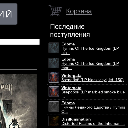
Корзина
Последние
поступления
Edoma
Hymns Of The Ice Kingdom (LP
bla...
Edoma
Hymns Of The Ice Kingdom (LP
mar...
Vintergata
Зверобой (LP black vinyl, ltd. 150)
Vintergata
Зверобой (LP marbled smoke blue
...
Edoma
Гимны Ледяного Царства / Hymns
O...
Disillumination
Distorted Psalms of the Inhumanl...