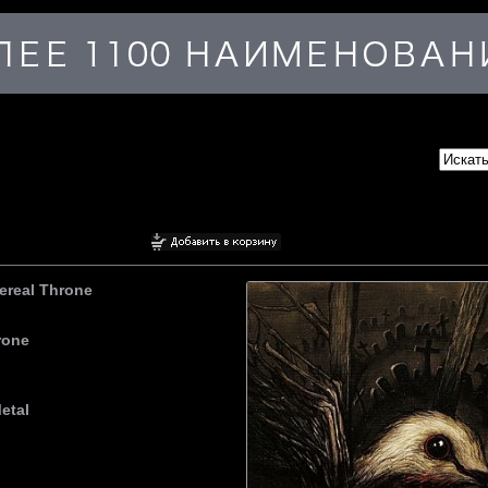
ereal Throne
rone
etal