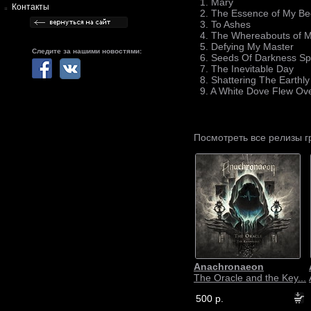
1. Mary
Контакты
2. The Essence of My B
3. To Ashes
4. The Whereabouts of M
5. Defying My Master
Следите за нашими новостями:
6. Seeds Of Darkness Spr
7. The Inevitable Day
8. Shattering The Earthl
9. A White Dove Flew Ove
Посмотреть все релизы 
Anachronaeon
The Oracle and the Key...
500 р.