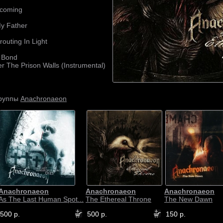
ecoming
y Father
outing In Light
y Bond
r The Prison Walls (Instrumental)
Anachronaeon
группы
Anachronaeon
Anachronaeon
Anachronaeon
As The Last Human Spot...
The Ethereal Throne
The New Dawn
500 р.
500 р.
150 р.