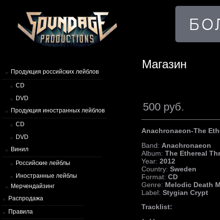
Магазин
Продукция российских лейблов
CD
DVD
500 руб.
Продукция иностранных лейблов
CD
Anachronaeon-The Eth
DVD
Band:
Anachronaeon
Винил
Album:
The Ethereal Th
Year:
2012
Российские лейблы
Country:
Sweden
Иностранные лейблы
Format:
CD
Genre:
Melodic Death M
Мерчендайзинг
Label:
Stygian Crypt
Распродажа
Tracklist:
Правила