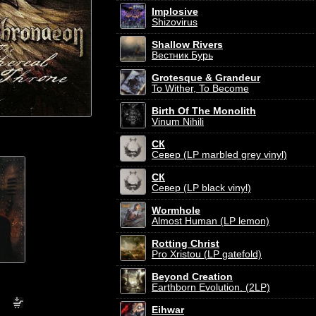
Implosive
Shizovirus
Shallow Rivers
Вестник Бурь
Grotesque & Grandeur
To Wither, To Become
Birth Of The Monolith
Vinum Nihili
СК
Север (LP marbled grey vinyl)
СК
Север (LP black vinyl)
Wormhole
Almost Human (LP lemon)
Rotting Christ
Pro Xristou (LP gatefold)
Beyond Creation
Earthborn Evolution. (2LP)
Eihwar