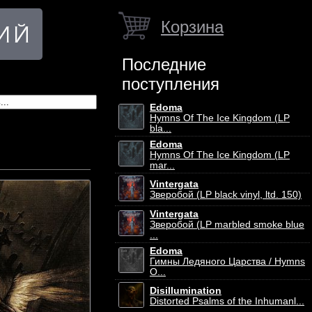
Корзина
Последние
поступления
Edoma
Hymns Of The Ice Kingdom (LP
bla...
Edoma
Hymns Of The Ice Kingdom (LP
mar...
Vintergata
Зверобой (LP black vinyl, ltd. 150)
Vintergata
Зверобой (LP marbled smoke blue
...
Edoma
Гимны Ледяного Царства / Hymns
O...
Disillumination
Distorted Psalms of the Inhumanl...