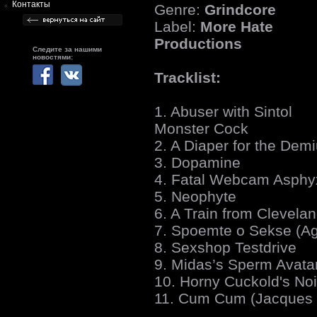
Контакты
Genre:
Grindcore
Label:
More Hate
Productions
Следите за нашими
новостями:
Tracklist:
1. Abuser with Sintol
Monster Cock
2. A Diaper for the Dem
3. Dopamine
4. Fatal Webcam Asphy
5. Neophyte
6. A Train from Clevela
7. Spoemte o Sekse (Ag
8. Sexshop Testdrive
9. Midas’s Sperm Avata
10. Horny Cuckold's Noi
11. Cum Cum (Jacques O