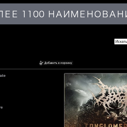
ate
re