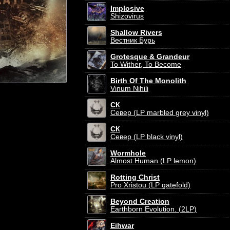
Implosive
Shizovirus
Shallow Rivers
Вестник Бурь
Grotesque & Grandeur
To Wither, To Become
Birth Of The Monolith
Vinum Nihili
СК
Север (LP marbled grey vinyl)
СК
Север (LP black vinyl)
Wormhole
Almost Human (LP lemon)
Rotting Christ
Pro Xristou (LP gatefold)
Beyond Creation
Earthborn Evolution. (2LP)
Eihwar