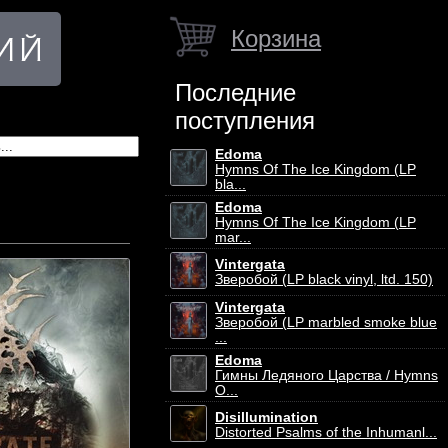
Корзина
Последние
поступления
Edoma
Hymns Of The Ice Kingdom (LP
bla...
Edoma
Hymns Of The Ice Kingdom (LP
mar...
Vintergata
Зверобой (LP black vinyl, ltd. 150)
Vintergata
Зверобой (LP marbled smoke blue
...
Edoma
Гимны Ледяного Царства / Hymns
O...
Disillumination
Distorted Psalms of the Inhumanl...