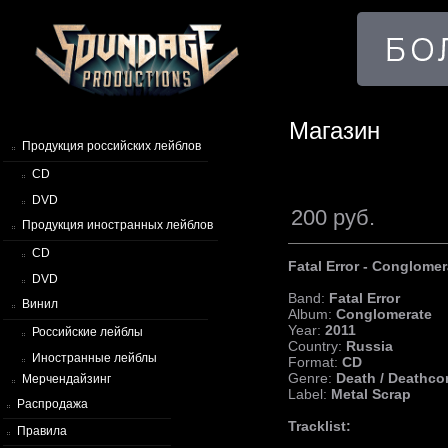
Магазин
Продукция российских лейблов
CD
DVD
200 руб.
Продукция иностранных лейблов
CD
Fatal Error - Conglomer
DVD
Band:
Fatal Error
Винил
Album:
Conglomerate
Year:
2011
Российские лейблы
Country:
Russia
Иностранные лейблы
Format:
CD
Genre:
Death / Deathco
Мерчендайзинг
Label:
Metal Scrap
Распродажа
Tracklist:
Правила