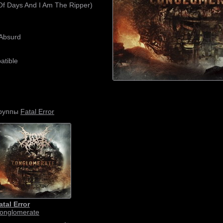
Of Days And I Am The Ripper)
 Absurd
atible
Fatal Error
группы
atal Error
onglomerate