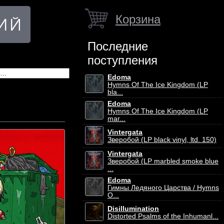
Корзина
Последние
поступления
Edoma
Hymns Of The Ice Kingdom (LP
bla...
Edoma
Hymns Of The Ice Kingdom (LP
mar...
Vintergata
Зверобой (LP black vinyl, ltd. 150)
Vintergata
Зверобой (LP marbled smoke blue
...
Edoma
Гимны Ледяного Царства / Hymns
O...
Disillumination
Distorted Psalms of the Inhumanl...