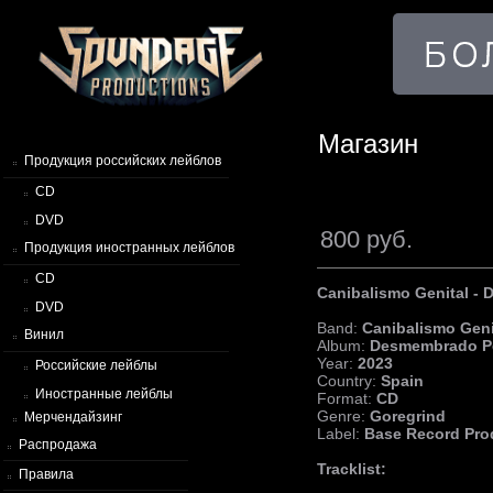
Магазин
Продукция российских лейблов
CD
DVD
800 руб.
Продукция иностранных лейблов
CD
Canibalismo Genital - 
DVD
Band:
Canibalismo Geni
Винил
Album:
Desmembrado Pe
Year:
2023
Российские лейблы
Country:
Spain
Иностранные лейблы
Format:
CD
Genre:
Goregrind
Мерчендайзинг
Label:
Base Record Pro
Распродажа
Tracklist:
Правила