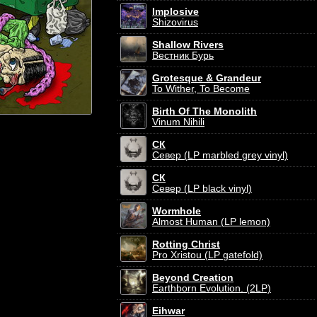
Implosive
Shizovirus
Shallow Rivers
Вестник Бурь
Grotesque & Grandeur
To Wither, To Become
Birth Of The Monolith
Vinum Nihili
СК
Север (LP marbled grey vinyl)
СК
Север (LP black vinyl)
Wormhole
Almost Human (LP lemon)
Rotting Christ
Pro Xristou (LP gatefold)
Beyond Creation
Earthborn Evolution. (2LP)
Eihwar