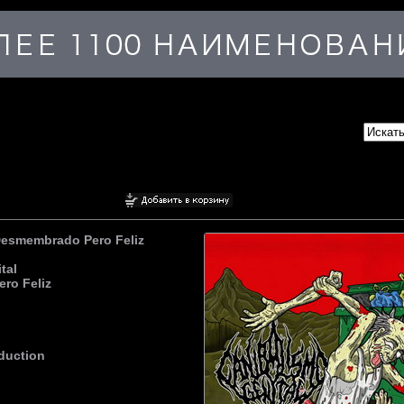
Desmembrado Pero Feliz
tal
ro Feliz
duction