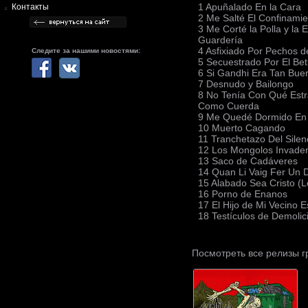
1 Apuñalado En la Cara
Контакты
2 Me Salté El Confinami
3 Me Corté la Polla y la 
Guardería
4 Asfixiado Por Pechos 
Следите за нашими новостями:
5 Secuestrado Por El Bet
6 Si Gandhi Era Tan Bu
7 Desnudo y Bailongo
8 No Tenía Con Qué Estr
Como Cuerda
9 Me Quedé Dormido En 
10 Muerto Cagando
11 Tranchetazo Del Silen
12 Los Mongolos Invaden
13 Saco de Cadáveres
14 Quan Li Vaig Fer Un D
15 Alabado Sea Cristo (Lée
16 Porno de Enanos
17 El Hijo de Mi Vecino
18 Testículos de Demolic
Посмотреть все релизы 