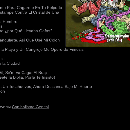
ento Para Cagarme En Tu Felpudo
Estampé Contra El Cristal de Una
de Hombre
is
eno ¿por Qué Llevaba Gafas?
angularte, Así Que Usé Mi Colon
la Playa y Un Cangrejo Me Operó de Fimosis
cio
 la Ciudad
it, Se'm Va Cagar Al Braç
te la Biblia, Porfa Te Insisto)
 Es Un Tocahuevos, Ahora Descansa Bajo Mi Huerto
ión
Canibalismo Genital
группы