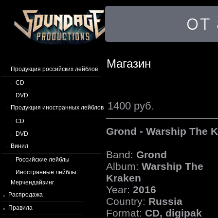
Магазин
Продукция российских лейблов
CD
DVD
1400 руб.
Продукция иностранных лейблов
CD
Grond - Warship The 
DVD
Винил
Band:
Grond
Российские лейблы
Album:
Warship The
Иностранные лейблы
Kraken
Мерчендайзинг
Year:
2016
Распродажа
Country:
Russia
Правила
Format:
CD, digipak