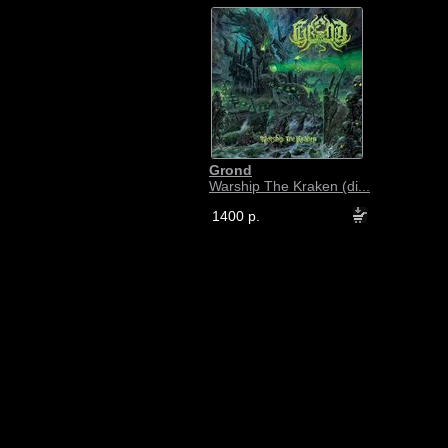
Grond
Warship The Kraken (di...
1400 р.