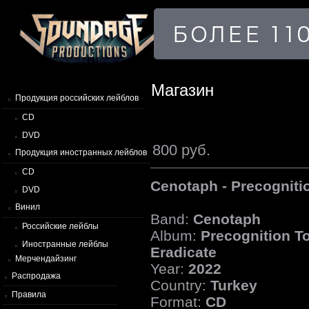
Магазин
Продукция российских лейблов
CD
DVD
800 руб.
Продукция иностранных лейблов
CD
Cenotaph - Precogniti
DVD
Винил
Band:
Cenotaph
Российские лейблы
Album:
Precognition T
Иностранные лейблы
Eradicate
Мерчендайзинг
Year:
2022
Распродажа
Country:
Turkey
Правила
Format:
CD