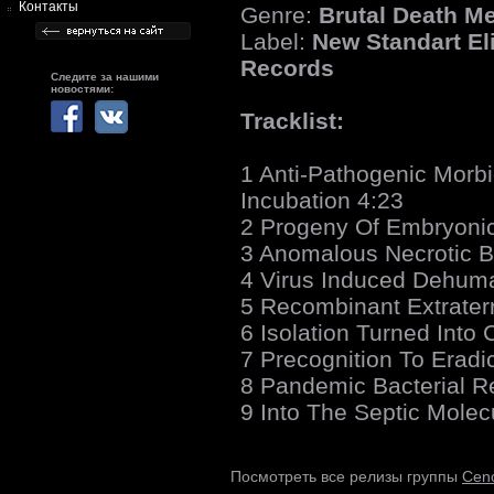
Контакты
Genre:
Brutal Death Me
Label:
New Standart El
Records
Следите за нашими
новостями:
Tracklist:
1 Anti-Pathogenic Morb
Incubation 4:23
2 Progeny Of Embryonic
3 Anomalous Necrotic B
4 Virus Induced Dehuma
5 Recombinant Extrater
6 Isolation Turned Into
7 Precognition To Eradi
8 Pandemic Bacterial R
9 Into The Septic Mole
Cen
Посмотреть все релизы группы