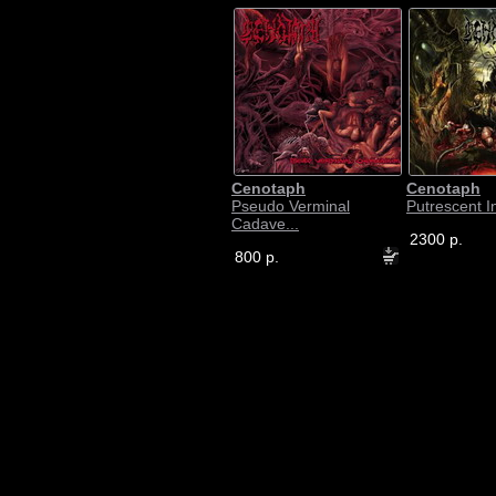
Cenotaph
Cenotaph
Pseudo Verminal
Putrescent In
Cadave...
2300 р.
800 р.