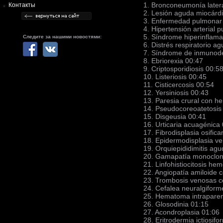
1. Bronconeumonía latera
Контакты
2. Lesión aguda miocárd
3. Enfermedad pulmonar 
4. Hipertensión arterial 
5. Síndrome hiperinflama
Следите за нашими новостями:
6. Distrés respiratorio a
7. Síndrome de inmunodef
8. Ebriorexia 00:47
9. Criptosporidiosis 00:5
10. Listeriosis 00:45
11. Cisticercosis 00:54
12. Yersiniosis 00:43
13. Paresia crural con he
14. Pseudocoreoatetosis
15. Disgeusia 00:41
16. Urticaria acuagénica
17. Fibrodisplasia osific
18. Epidermodisplasia ve
19. Orquiepididimitis ag
20. Gamapatía monoclonal
21. Linfohistiocitosis he
22. Angiopatía amiloide 
23. Trombosis venosas c
24. Cefalea neuralgiforme
25. Hematoma intrapare
26. Glosodinia 01:15
27. Acondroplasia 01:06
28. Eritrodermia ictiosif