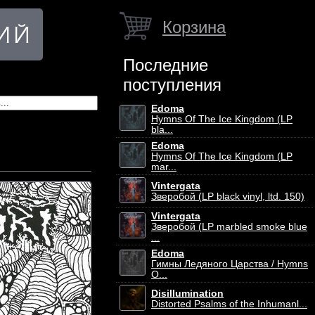
Корзина
Последние
поступления
Edoma
Hymns Of The Ice Kingdom (LP
bla...
Edoma
Hymns Of The Ice Kingdom (LP
mar...
Vintergata
Зверобой (LP black vinyl, ltd. 150)
Vintergata
Зверобой (LP marbled smoke blue
...
Edoma
Гимны Ледяного Царства / Hymns
O...
Disillumination
Distorted Psalms of the Inhumanl...