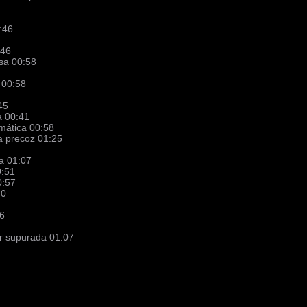
:46
:46
sa 00:58
 00:58
:45
a 00:41
umática 00:58
ca precoz 01:25
sa 01:07
0:51
0:57
40
56
ar supurada 01:07