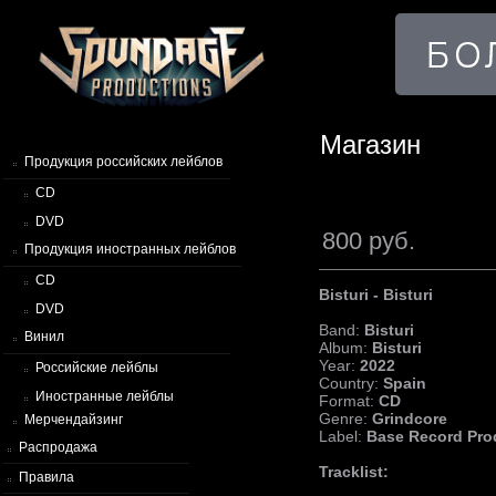
Магазин
Продукция российских лейблов
CD
DVD
800 руб.
Продукция иностранных лейблов
CD
Bisturi - Bisturi
DVD
Band:
Bisturi
Винил
Album:
Bisturi
Year:
2022
Российские лейблы
Country:
Spain
Иностранные лейблы
Format:
CD
Genre:
Grindcore
Мерчендайзинг
Label:
Base Record Pro
Распродажа
Tracklist:
Правила