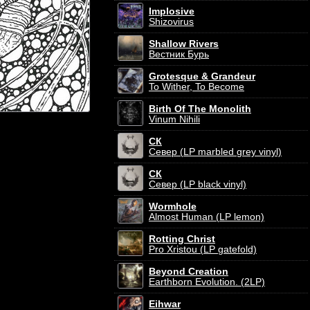
Implosive
Shizovirus
Shallow Rivers
Вестник Бурь
Grotesque & Grandeur
To Wither, To Become
Birth Of The Monolith
Vinum Nihili
СК
Север (LP marbled grey vinyl)
СК
Север (LP black vinyl)
Wormhole
Almost Human (LP lemon)
Rotting Christ
Pro Xristou (LP gatefold)
Beyond Creation
Earthborn Evolution. (2LP)
Eihwar