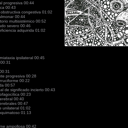
l progresiva 00:44
ica 00:43
obstructiva congestiva 01:02
pulmonar 00:44
torio multisistémico 00:52
gudo severo 00:46
iciencia adquirida 01:02
8
miataxia ipsilateral 00:45
 00:31
 00:31
ante progresiva 00:28
rruciforme 00:22
uda 00:57
 de significado incierto 00:43
mofagocítica 00:23
cerebral 00:40
erebrales 00:47
 unilateral 01:02
nquimatoso 01:13
orme ampollosa 00:42