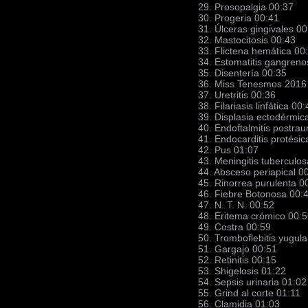
29. Prosopalgia 00:37
30. Progeria 00:41
31. Úlceras gingivales 00
32. Mastocitosis 00:43
33. Flictena hemática 00
34. Estomatitis gangreno
35. Disentería 00:35
36. Miss Tenesmos 2016
37. Uretritis 00:36
38. Filariasis linfática 00
39. Displasia ectodérmic
40. Endoftalmitis postra
41. Endocarditis protési
42. Pus 01:07
43. Meningitis tuberculo
44. Absceso periapical 0
45. Rinorrea purulenta 0
46. Fiebre Botonosa 00:
47. N. T. N. 00:52
48. Eritema crómico 00:
49. Costra 00:59
50. Tromboflebitis yugul
51. Gargajo 00:51
52. Retinitis 00:15
53. Shigelosis 01:22
54. Sepsis urinaria 01:02
55. Grind al corte 01:11
56. Clamidia 01:03