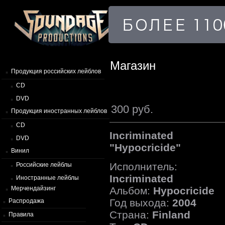
Магазин
Продукция российских лейблов
CD
DVD
300 руб.
Продукция иностранных лейблов
CD
Incriminated
DVD
"Hypocricide"
Винил
Исполнитель:
Российские лейблы
Incriminated
Иностранные лейблы
Альбом:
Hypocricide
Мерчендайзинг
Год выхода:
2004
Распродажа
Страна:
Finland
Правила