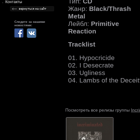
Тип:
CD
Контакты
Жанр:
Black/Thrash
Metal
Лейбл:
Primitive
Следите за нашими
новостями:
Reaction
Tracklist
01. Hypocricide
02. I Desecrate
03. Ugliness
04. Lambs of the Deceit
Incr
Посмотреть все релизы группы