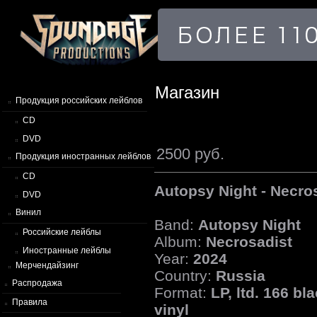
Магазин
Продукция российских лейблов
CD
DVD
2500 руб.
Продукция иностранных лейблов
CD
Autopsy Night - Necro
DVD
Винил
Band:
Autopsy Night
Российские лейблы
Album:
Necrosadist
Иностранные лейблы
Year:
2024
Мерчендайзинг
Country:
Russia
Распродажа
Format:
LP, ltd. 166 bl
Правила
vinyl