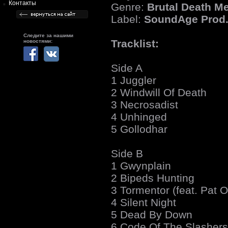
Контакты
Genre:
Brutal Death Me
Label:
SoundAge Prod
Следите за нашими
Tracklist:
новостями:
Side A
1 Juggler
2 Windwill Of Death
3 Necrosadist
4 Unhinged
5 Gollodhar
Side B
1 Gwynplain
2 Bipeds Hunting
3 Tormentor (feat. Pat O
4 Silent Night
5 Dead By Down
6 Code Of The Slashers