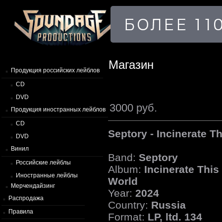
Магазин
Продукция российских лейблов
CD
DVD
3000 руб.
Продукция иностранных лейблов
CD
Septory - Incinerate T
DVD
Винил
Band:
Septory
Российские лейблы
Album:
Incinerate This
Иностранные лейблы
World
Мерчендайзинг
Year:
2024
Распродажа
Country:
Russia
Правила
Format:
LP, ltd. 134