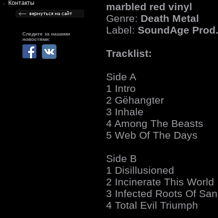
Контакты
marbled red vinyl
Genre:
Death Metal
Label:
SoundAge Prod
Следите за нашими
новостями:
Tracklist:
Side A
1 Intro
2 Gëhangter
3 Inhale
4 Among The Beasts
5 Web Of The Days
Side B
1 Disillusioned
2 Incinerate This World
3 Infected Roots Of San
4 Total Evil Triumph