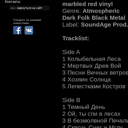
Контакты
marbled red vinyl
Genre:
Atmospheric
Dark Folk Black Metal
Следите за нашими
Label:
SoundAge Prod
новостями:
Tracklist:
Side A
1 Колыбельная Леса
2 Мертвых Древ Вой
3 Песни Вечных ветро
4 Хозяин Солнца
5 Лепестками Костров
Side B
1 Темный День
2 Ой, ты спи в лесах
3 В безмолвной Печал
4 Сквозь Снег и Мглу