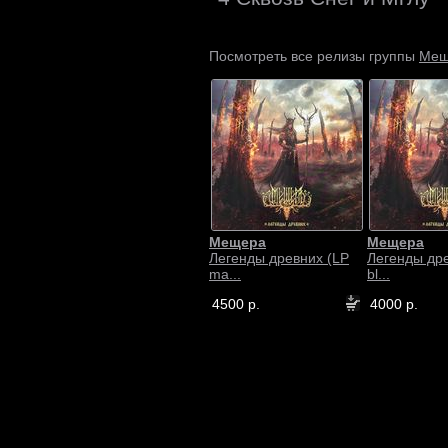
Мещ
Посмотреть все релизы группы
Мещера
Мещера
Легенды древних (LP
Легенды др
ma...
bl...
4500 р.
4000 р.