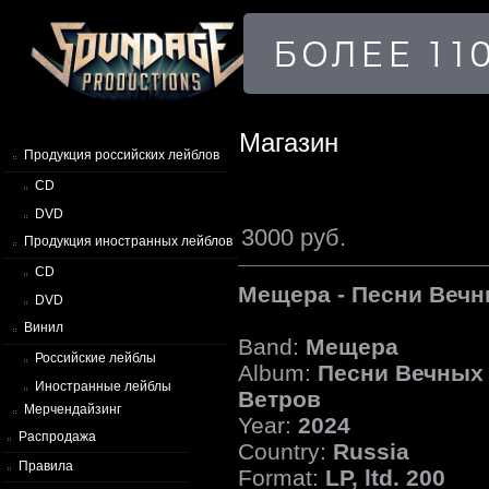
Магазин
Продукция российских лейблов
CD
DVD
3000 руб.
Продукция иностранных лейблов
CD
Мещера - Песни Вечн
DVD
Винил
Band:
Мещера
Российские лейблы
Album:
Песни Вечных
Иностранные лейблы
Ветров
Мерчендайзинг
Year:
2024
Распродажа
Country:
Russia
Правила
Format:
LP, ltd. 200