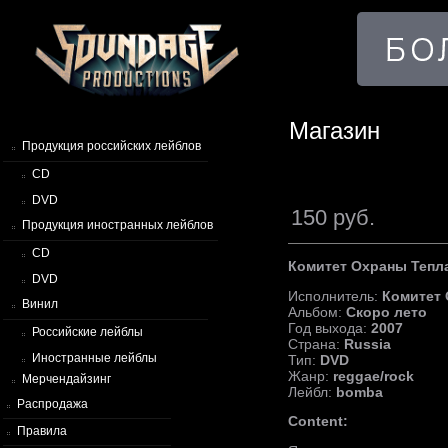
Магазин
Продукция российских лейблов
CD
DVD
150 руб.
Продукция иностранных лейблов
CD
Комитет Охраны Тепл
DVD
Исполнитель:
Комитет 
Винил
Альбом:
Скоро лето
Год выхода:
2007
Российские лейблы
Страна:
Russia
Иностранные лейблы
Тип:
DVD
Жанр:
reggae/rock
Мерчендайзинг
Лейбл:
bomba
Распродажа
Content:
Правила