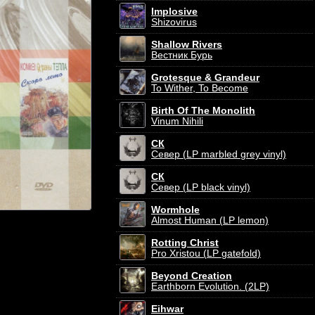
Implosive
Shizovirus
Shallow Rivers
Вестник Бурь
Grotesque & Grandeur
To Wither, To Become
Birth Of The Monolith
Vinum Nihili
СК
Север (LP marbled grey vinyl)
СК
Север (LP black vinyl)
Wormhole
Almost Human (LP lemon)
Rotting Christ
Pro Xristou (LP gatefold)
Beyond Creation
Earthborn Evolution. (2LP)
Eihwar