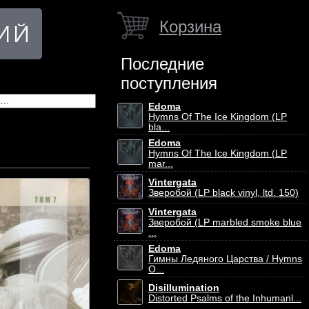
Корзина
Последние
поступления
Edoma
Hymns Of The Ice Kingdom (LP
bla...
Edoma
Hymns Of The Ice Kingdom (LP
mar...
Vintergata
Зверобой (LP black vinyl, ltd. 150)
Vintergata
Зверобой (LP marbled smoke blue
...
Edoma
Гимны Ледяного Царства / Hymns
O...
Disillumination
Distorted Psalms of the Inhumanl...