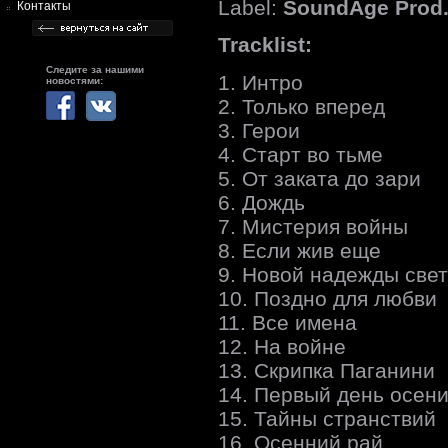
Label:
SoundAge Prod
Контакты
Tracklist:
Следите за нашими
1. Интро
новостями:
2. Только вперед
3. Герои
4. Старт во тьме
5. От заката до зари
6. Дождь
7. Мистерия войны
8. Если жив еще
9. Новой надежды свет
10. Поздно для любви
11. Все имена
12. На войне
13. Скрипка Паганини
14. Первый день осен
15. Тайны странствий
16. Осенний рай