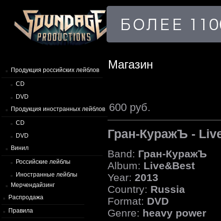
Магазин
Продукция российских лейблов
CD
DVD
600 руб.
Продукция иностранных лейблов
CD
Гран-КуражЪ - Liv
DVD
Винил
Band:
Гран-КуражЪ
Российские лейблы
Album:
Live&Best
Иностранные лейблы
Year:
2013
Мерчендайзинг
Country:
Russia
Распродажа
Format:
DVD
Genre:
heavy power
Правила