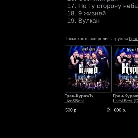
17. По ту сторону неба
18. 9 жизней
19. Вулкан
Гра
Посмотреть все релизы группы
Гран-КуражЪ
Гран-Кура
Live&Best
Live&Best (
500 р.
600 р.