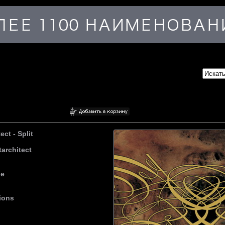
ct - Split
architect
ne
ions