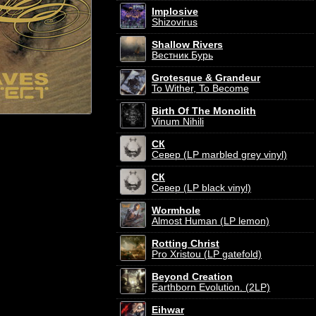
Implosive
Shizovirus
Shallow Rivers
Вестник Бурь
Grotesque & Grandeur
To Wither, To Become
Birth Of The Monolith
Vinum Nihili
СК
Север (LP marbled grey vinyl)
СК
Север (LP black vinyl)
Wormhole
Almost Human (LP lemon)
Rotting Christ
Pro Xristou (LP gatefold)
Beyond Creation
Earthborn Evolution. (2LP)
Eihwar