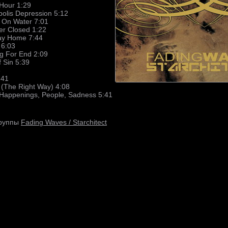
Hour 1:29
olis Depression 5:12
s On Water 7:01
er Closed 1:22
ay Home 7:44
 6:03
ng For End 2:09
 Sin 5:39
6
:41
 (The Right Way) 4:08
 Happenings, People, Sadness 5:41
Fading Waves / Starchitect
группы