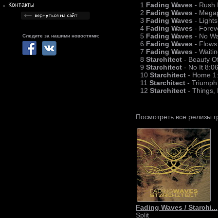
1
Fading Waves
- Rush 
Контакты
2
Fading Waves
- Megap
3
Fading Waves
- Light
4
Fading Waves
- Forev
5
Fading Waves
- No W
Следите за нашими новостями:
6
Fading Waves
- Flows
7
Fading Waves
- Waiti
8
Starchitect
- Beauty Of
9
Starchitect
- No It 8:0
10
Starchitect
- Home 1
11
Starchitect
- Triumph
12
Starchitect
- Things,
Посмотреть все релизы 
Fading Waves / Starchi...
Split