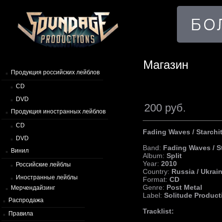
Магазин
Продукция российских лейблов
CD
DVD
200 руб.
Продукция иностранных лейблов
CD
Fading Waves / Starchite
DVD
Band:
Fading Waves / St
Винил
Album:
Split
Year:
2010
Российские лейблы
Country:
Russia / Ukrai
Иностранные лейблы
Format:
CD
Genre:
Post Metal
Мерчендайзинг
Label:
Solitude Product
Распродажа
Tracklist:
Правила