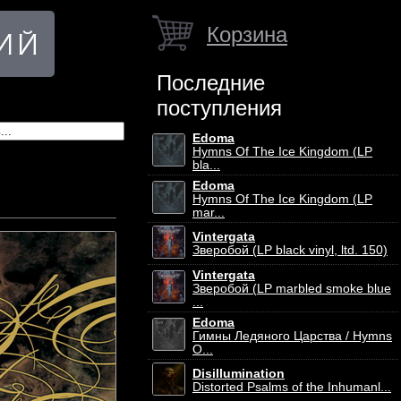
Корзина
Последние
поступления
Edoma
Hymns Of The Ice Kingdom (LP
bla...
Edoma
Hymns Of The Ice Kingdom (LP
mar...
Vintergata
Зверобой (LP black vinyl, ltd. 150)
Vintergata
Зверобой (LP marbled smoke blue
...
Edoma
Гимны Ледяного Царства / Hymns
O...
Disillumination
Distorted Psalms of the Inhumanl...