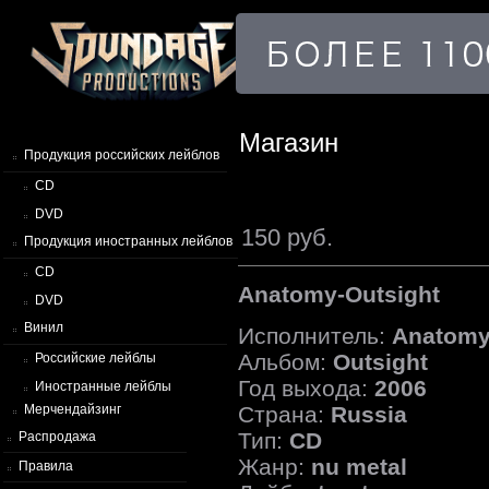
Магазин
Продукция российских лейблов
CD
DVD
150 руб.
Продукция иностранных лейблов
CD
Anatomy-Outsight
DVD
Винил
Исполнитель:
Anatom
Альбом:
Outsight
Российские лейблы
Год выхода:
2006
Иностранные лейблы
Страна:
Russia
Мерчендайзинг
Тип:
CD
Распродажа
Жанр:
nu metal
Правила