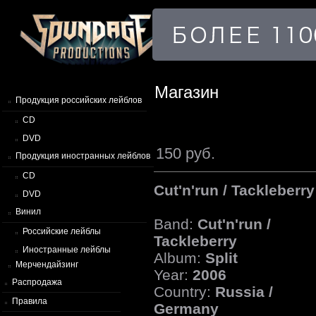
Магазин
Продукция российских лейблов
CD
DVD
150 руб.
Продукция иностранных лейблов
CD
Cut'n'run / Tackleberry 
DVD
Винил
Band:
Cut'n'run /
Российские лейблы
Tackleberry
Иностранные лейблы
Album:
Split
Мерчендайзинг
Year:
2006
Распродажа
Country:
Russia /
Правила
Germany