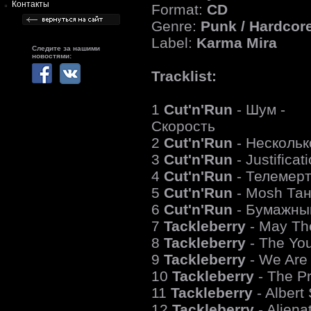
Контакты
Format:
CD
Genre:
Punk / Hardcor
Label:
Karma Mira
Следите за нашими
новостями:
Tracklist:
1
Cut'n'Run
- Шум -
Скорость
2
Cut'n'Run
- Нескольк
3
Cut'n'Run
- Justificat
4
Cut'n'Run
- Телемер
5
Cut'n'Run
- Mosh Та
6
Cut'n'Run
- Бумажны
7
Tackleberry
- May Th
8
Tackleberry
- The Yo
9
Tackleberry
- We Are
10
Tackleberry
- The Pr
11
Tackleberry
- Albert
12
Tackleberry
- Aliena