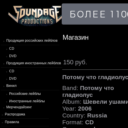
Магазин
Продукция российских лейблов
CD
DVD
150 руб.
Продукция иностранных лейблов
CD
Потому что гладиол
DVD
Винил
Band:
Потому что
гладиолус
Российские лейблы
Album:
Шевели ушам
Иностранные лейблы
Year:
2006
Мерчендайзинг
Country:
Russia
Распродажа
Format:
CD
Правила