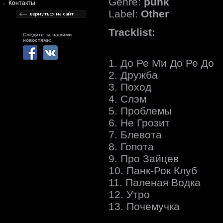
Genre:
punk
Контакты
Label:
Other
Tracklist:
Следите за нашими
новостями:
1. До Ре Ми До Ре До
2. Дружба
3. Поход
4. Слэм
5. Проблемы
6. Не Грозит
7. Блевота
8. Гопота
9. Про Зайцев
10. Панк-Рок Клуб
11. Паленая Водка
12. Утро
13. Почемучка