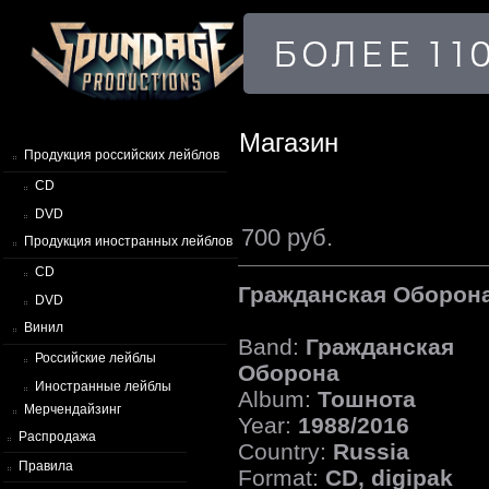
Магазин
Продукция российских лейблов
CD
DVD
700 руб.
Продукция иностранных лейблов
CD
Гражданская Оборона
DVD
Винил
Band:
Гражданская
Российские лейблы
Оборона
Иностранные лейблы
Album:
Тошнота
Мерчендайзинг
Year:
1988/2016
Распродажа
Country:
Russia
Правила
Format:
CD, digipak