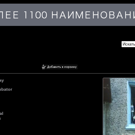
ay
ubator
al
s