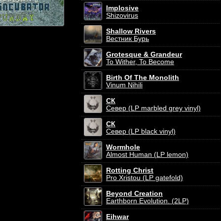
Implosive
Shizovirus
Shallow Rivers
Вестник Бурь
Grotesque & Grandeur
To Wither, To Become
Birth Of The Monolith
Vinum Nihili
СК
Север (LP marbled grey vinyl)
СК
Север (LP black vinyl)
Wormhole
Almost Human (LP lemon)
Rotting Christ
Pro Xristou (LP gatefold)
Beyond Creation
Earthborn Evolution. (2LP)
Eihwar