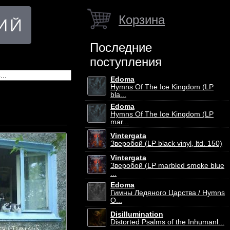
Корзина
Последние
поступления
Edoma
Hymns Of The Ice Kingdom (LP
bla...
Edoma
Hymns Of The Ice Kingdom (LP
mar...
Vintergata
Зверобой (LP black vinyl, ltd. 150)
Vintergata
Зверобой (LP marbled smoke blue
...
Edoma
Гимны Ледяного Царства / Hymns
O...
Disillumination
Distorted Psalms of the Inhumanl...