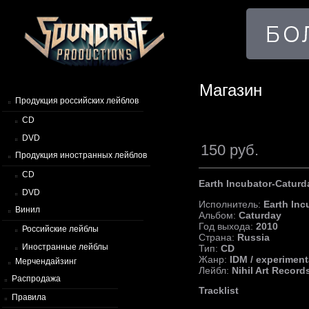
Магазин
Продукция российских лейблов
CD
DVD
150 руб.
Продукция иностранных лейблов
CD
Earth Incubator-Caturd
DVD
Исполнитель:
Earth Inc
Винил
Альбом:
Caturday
Год выхода:
2010
Российские лейблы
Страна:
Russia
Иностранные лейблы
Тип:
CD
Жанр:
IDM / experiment
Мерчендайзинг
Лейбл:
Nihil Art Record
Распродажа
Tracklist
Правила