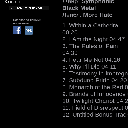
Жанр:
Symphonic
Контакты
Black Metal
Лейбл:
More Hate
Следите за нашими
новостями:
1. Within a Cathedral
00:20
2. I Am the Night 04:47
3. The Rules of Pain
04:39
4. Fear Me Not 04:16
5. Why I'll Die 04:11
6. Testimony in Impregn
7. Subdued Pride 04:20
8. Monarch of the Red 
9. Brands of Innocence
10. Twilight Chariot 04:
11. Field of Disrespect 
12. Untitled Bonus Trac