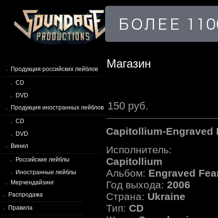
Магазин
Продукция российских лейблов
CD
DVD
150 руб.
Продукция иностранных лейблов
CD
Capitollium-Engraved 
DVD
Винил
Исполнитель:
Capitollium
Российские лейблы
Альбом:
Engraved Fea
Иностранные лейблы
Год выхода:
2006
Мерчендайзинг
Страна:
Ukraine
Распродажа
Тип:
CD
Правила