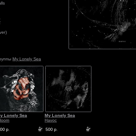
lls
1
2
ver)
My Lonely Sea
группы
y Lonely Sea
My Lonely Sea
loom
Havoc
00 р.
500 р.