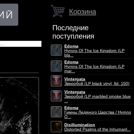
Корзина
Последние
поступления
Edoma
Hymns Of The Ice Kingdom (LP
bla...
Edoma
Hymns Of The Ice Kingdom (LP
mar...
Vintergata
Зверобой (LP black vinyl, ltd. 150)
Vintergata
Зверобой (LP marbled smoke blue
...
Edoma
Гимны Ледяного Царства / Hymns
O...
Disillumination
Distorted Psalms of the Inhumanl...