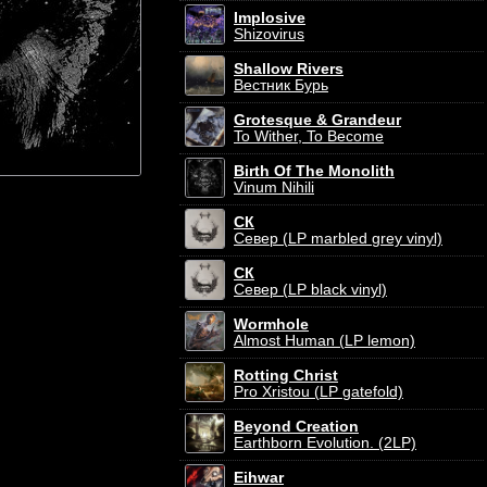
Implosive
Shizovirus
Shallow Rivers
Вестник Бурь
Grotesque & Grandeur
To Wither, To Become
Birth Of The Monolith
Vinum Nihili
СК
Север (LP marbled grey vinyl)
СК
Север (LP black vinyl)
Wormhole
Almost Human (LP lemon)
Rotting Christ
Pro Xristou (LP gatefold)
Beyond Creation
Earthborn Evolution. (2LP)
Eihwar