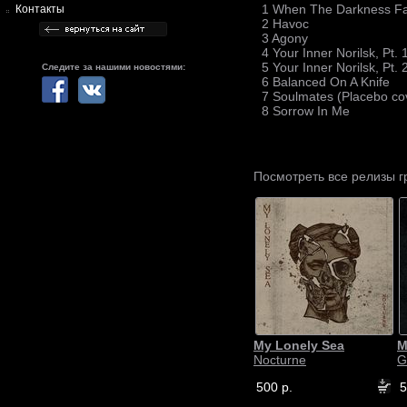
1 When The Darkness Fa
Контакты
2 Havoc
3 Agony
4 Your Inner Norilsk, Pt. 
5 Your Inner Norilsk, Pt. 
Следите за нашими новостями:
6 Balanced On A Knife
7 Soulmates (Placebo co
8 Sorrow In Me
Посмотреть все релизы 
My Lonely Sea
M
Nocturne
G
500 р.
5