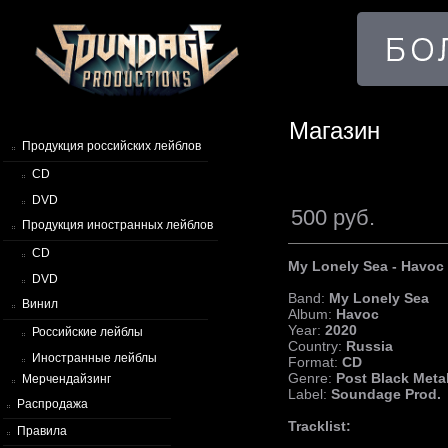
Магазин
Продукция российских лейблов
CD
DVD
500 руб.
Продукция иностранных лейблов
CD
My Lonely Sea - Havoc
DVD
Band:
My Lonely Sea
Винил
Album:
Havoc
Year:
2020
Российские лейблы
Country:
Russia
Иностранные лейблы
Format:
CD
Genre:
Post Black Meta
Мерчендайзинг
Label:
Soundage Prod.
Распродажа
Tracklist:
Правила