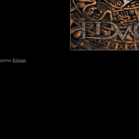
Edvian
группы