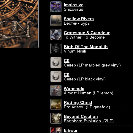
Implosive
Shizovirus
Shallow Rivers
Вестник Бурь
Grotesque & Grandeur
To Wither, To Become
Birth Of The Monolith
Vinum Nihili
СК
Север (LP marbled grey vinyl)
СК
Север (LP black vinyl)
Wormhole
Almost Human (LP lemon)
Rotting Christ
Pro Xristou (LP gatefold)
Beyond Creation
Earthborn Evolution. (2LP)
Eihwar