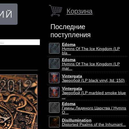
Корзина
Последние
поступления
Edoma
Hymns Of The Ice Kingdom (LP
bla...
Edoma
Hymns Of The Ice Kingdom (LP
mar...
Vintergata
Зверобой (LP black vinyl, ltd. 150)
Vintergata
Зверобой (LP marbled smoke blue
...
Edoma
Гимны Ледяного Царства / Hymns
O...
Disillumination
Distorted Psalms of the Inhumanl...