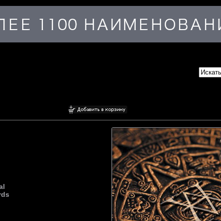
al
rds