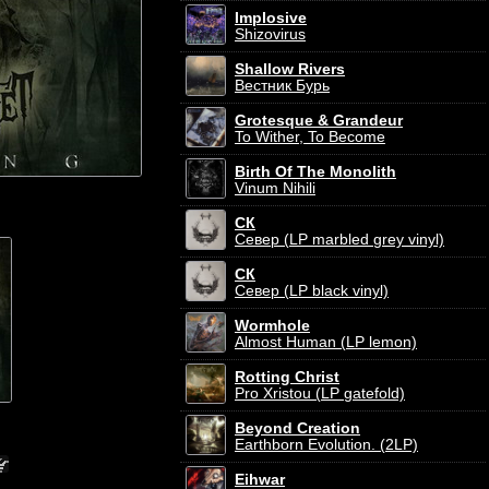
Implosive
Shizovirus
Shallow Rivers
Вестник Бурь
Grotesque & Grandeur
To Wither, To Become
Birth Of The Monolith
Vinum Nihili
СК
Север (LP marbled grey vinyl)
СК
Север (LP black vinyl)
Wormhole
Almost Human (LP lemon)
Rotting Christ
Pro Xristou (LP gatefold)
Beyond Creation
Earthborn Evolution. (2LP)
Eihwar