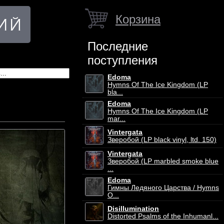
Корзина
Последние
поступления
Edoma
Hymns Of The Ice Kingdom (LP
bla...
Edoma
Hymns Of The Ice Kingdom (LP
mar...
Vintergata
Зверобой (LP black vinyl, ltd. 150)
Vintergata
Зверобой (LP marbled smoke blue
...
Edoma
Гимны Ледяного Царства / Hymns
O...
Disillumination
Distorted Psalms of the Inhumanl...