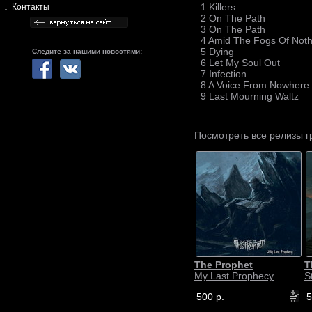
1 Killers
Контакты
2 On The Path
3 On The Path
4 Amid The Fogs Of Noth
5 Dying
Следите за нашими новостями:
6 Let My Soul Out
7 Infection
8 A Voice From Nowhere
9 Last Mourning Waltz
Посмотреть все релизы 
The Prophet
T
My Last Prophecy
S
500 р.
5