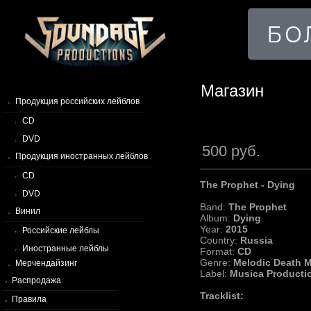
Магазин
Продукция российских лейблов
CD
DVD
500 руб.
Продукция иностранных лейблов
CD
The Prophet - Dying
DVD
Band:
The Prophet
Винил
Album:
Dying
Year:
2015
Российские лейблы
Country:
Russia
Иностранные лейблы
Format:
CD
Genre:
Melodic Death M
Мерчендайзинг
Label:
Musica Producti
Распродажа
Tracklist:
Правила