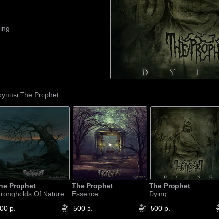
ing
The Prophet
группы
he Prophet
The Prophet
The Prophet
trongholds Of Nature
Essence
Dying
00 р.
500 р.
500 р.