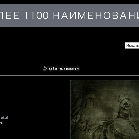
etal
on