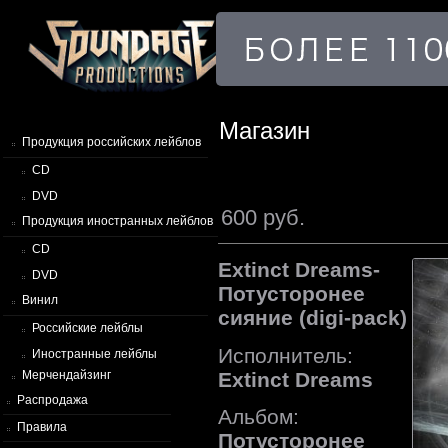
Магазин
Продукция российских лейблов
CD
DVD
600 руб.
Продукция иностранных лейблов
CD
Extinct Dreams-
DVD
Потусторонее
Винил
сияние (digi-pack)
Российские лейблы
Исполнитель:
Иностранные лейблы
Extinct Dreams
Мерчендайзинг
Распродажа
Альбом:
Правила
Потусторонее