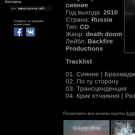
Контакты
сияние
Год выхода:
2010
Страна:
Russia
Следите за нашими
новостями:
Тип:
CD
Жанр:
death doom
Лейбл:
Backfire
Productions
Tracklist
01. Сияние ( Брахмадж
02. По ту сторону
03. Трансценденция
04. Крик отчаяния ( Р
Exti
Посмотреть все релизы группы