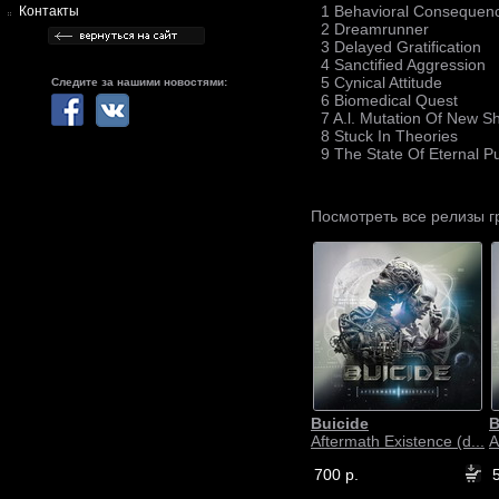
1 Behavioral Consequen
Контакты
2 Dreamrunner
3 Delayed Gratification
4 Sanctified Aggression
5 Cynical Attitude
Следите за нашими новостями:
6 Biomedical Quest
7 A.l. Mutation Of New S
8 Stuck In Theories
9 The State Of Eternal 
Посмотреть все релизы 
Buicide
B
Aftermath Existence (d...
A
700 р.