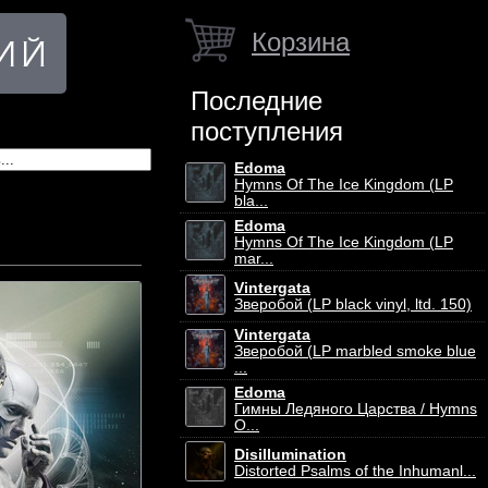
Корзина
Последние
поступления
Edoma
Hymns Of The Ice Kingdom (LP
bla...
Edoma
Hymns Of The Ice Kingdom (LP
mar...
Vintergata
Зверобой (LP black vinyl, ltd. 150)
Vintergata
Зверобой (LP marbled smoke blue
...
Edoma
Гимны Ледяного Царства / Hymns
O...
Disillumination
Distorted Psalms of the Inhumanl...