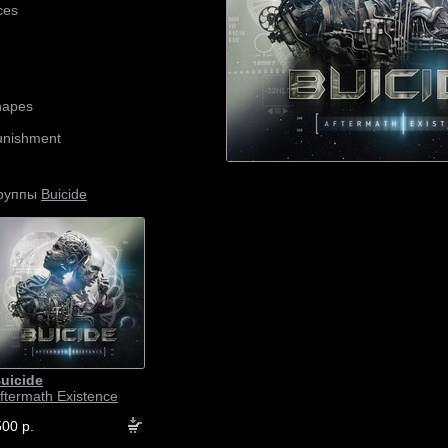
ces
hapes
Punishment
Buicide
группы
uicide
ftermath Existence
500 р.