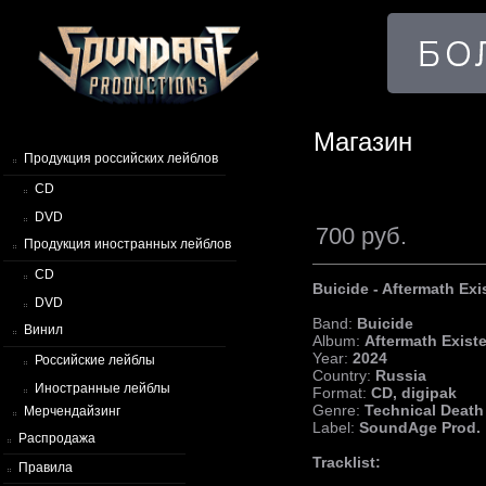
Магазин
Продукция российских лейблов
CD
DVD
700 руб.
Продукция иностранных лейблов
CD
Buicide - Aftermath Ex
DVD
Band:
Buicide
Винил
Album:
Aftermath Exist
Year:
2024
Российские лейблы
Country:
Russia
Иностранные лейблы
Format:
CD, digipak
Genre:
Technical Death
Мерчендайзинг
Label:
SoundAge Prod.
Распродажа
Tracklist:
Правила