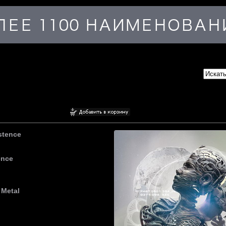
istence
ence
 Metal