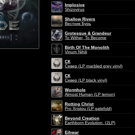
Implosive
Shizovirus
Shallow Rivers
Вестник Бурь
Grotesque & Grandeur
To Wither, To Become
Birth Of The Monolith
Vinum Nihili
СК
Север (LP marbled grey vinyl)
СК
Север (LP black vinyl)
Wormhole
Almost Human (LP lemon)
Rotting Christ
Pro Xristou (LP gatefold)
Beyond Creation
Earthborn Evolution. (2LP)
Eihwar