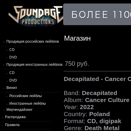
Магазин
Продукция российских лейблов
CD
DVD
750 руб.
Продукция иностранных лейблов
CD
Decapitated - Cancer C
DVD
Винил
Band:
Decapitated
Российские лейблы
Album:
Cancer Culture
Иностранные лейблы
Year:
2022
Мерчендайзинг
Country:
Poland
Распродажа
Format:
CD, digipak
Правила
Genre:
Death Metal