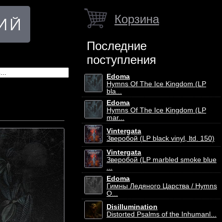
Корзина
Последние
поступления
Edoma
Hymns Of The Ice Kingdom (LP
bla...
Edoma
Hymns Of The Ice Kingdom (LP
mar...
Vintergata
Зверобой (LP black vinyl, ltd. 150)
Vintergata
Зверобой (LP marbled smoke blue
...
Edoma
Гимны Ледяного Царства / Hymns
O...
Disillumination
Distorted Psalms of the Inhumanl...