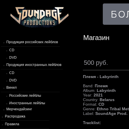
Магазин
Продукция российских лейблов
CD
DVD
500 руб.
Продукция иностранных лейблов
CD
Племя - Labyrinth
DVD
Band:
Племя
Винил
Album:
Labyrinth
Year:
2021
Российские лейблы
Country:
Belarus
Иностранные лейблы
Format:
CD
Genre:
Ethno Tribal Met
Мерчендайзинг
Label:
SoundAge Prod.
Распродажа
Tracklist:
Правила