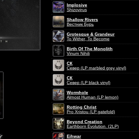
Implosive
Shizovirus
Shallow Rivers
Вестник Бурь
Grotesque & Grandeur
To Wither, To Become
Birth Of The Monolith
Vinum Nihili
СК
Север (LP marbled grey vinyl)
СК
Север (LP black vinyl)
Wormhole
Almost Human (LP lemon)
Rotting Christ
Pro Xristou (LP gatefold)
Beyond Creation
Earthborn Evolution. (2LP)
Eihwar