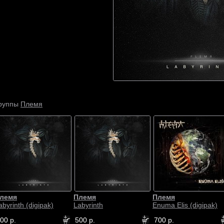
Племя
группы
лемя
Племя
Племя
abyrinth (digipak)
Labyrinth
Enuma Elis (digipak)
00 р.
500 р.
700 р.