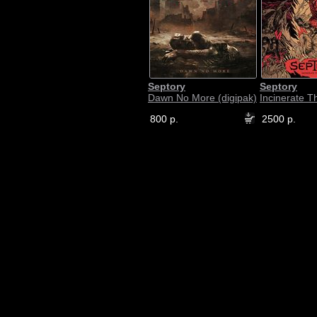
Septory
Septory
Dawn No More (digipak)
Incinerate Th
800 р.
2500 р.