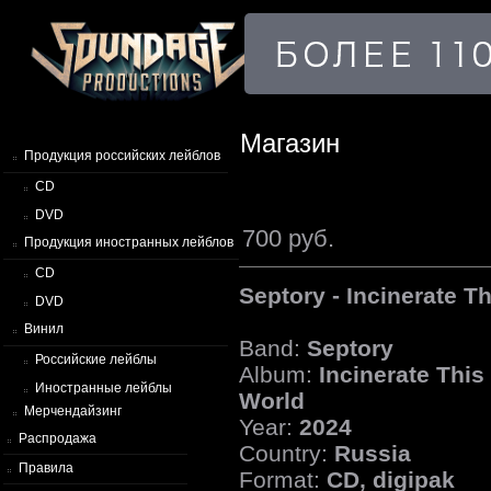
Магазин
Продукция российских лейблов
CD
DVD
700 руб.
Продукция иностранных лейблов
CD
Septory - Incinerate T
DVD
Винил
Band:
Septory
Российские лейблы
Album:
Incinerate This
Иностранные лейблы
World
Мерчендайзинг
Year:
2024
Распродажа
Country:
Russia
Правила
Format:
CD, digipak