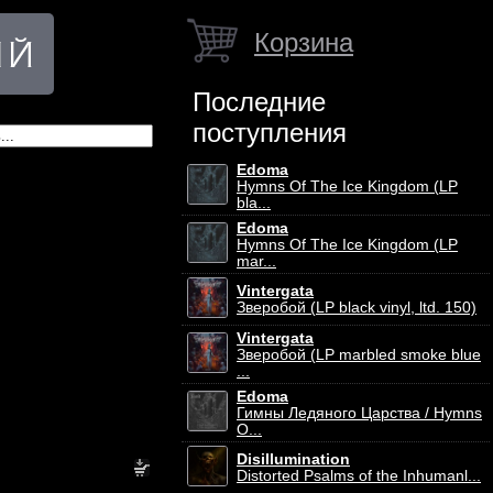
Корзина
Последние
поступления
Edoma
Hymns Of The Ice Kingdom (LP
bla...
Edoma
Hymns Of The Ice Kingdom (LP
mar...
Vintergata
Зверобой (LP black vinyl, ltd. 150)
Vintergata
Зверобой (LP marbled smoke blue
...
Edoma
Гимны Ледяного Царства / Hymns
O...
Disillumination
Distorted Psalms of the Inhumanl...