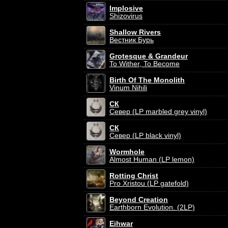
Implosive
Shizovirus
Shallow Rivers
Вестник Бурь
Grotesque & Grandeur
To Wither, To Become
Birth Of The Monolith
Vinum Nihili
СК
Север (LP marbled grey vinyl)
СК
Север (LP black vinyl)
Wormhole
Almost Human (LP lemon)
Rotting Christ
Pro Xristou (LP gatefold)
Beyond Creation
Earthborn Evolution. (2LP)
Eihwar