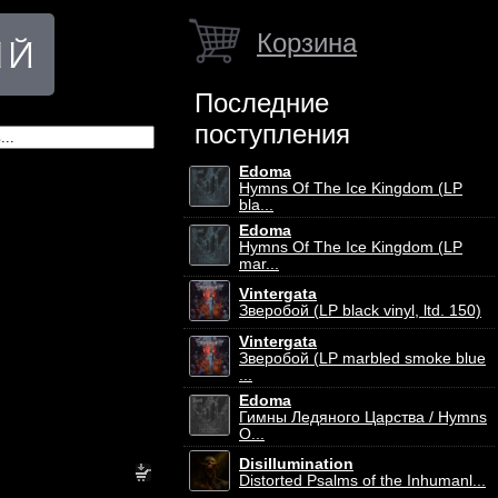
Корзина
Последние
поступления
Edoma
Hymns Of The Ice Kingdom (LP
bla...
Edoma
Hymns Of The Ice Kingdom (LP
mar...
Vintergata
Зверобой (LP black vinyl, ltd. 150)
Vintergata
Зверобой (LP marbled smoke blue
...
Edoma
Гимны Ледяного Царства / Hymns
O...
Disillumination
Distorted Psalms of the Inhumanl...