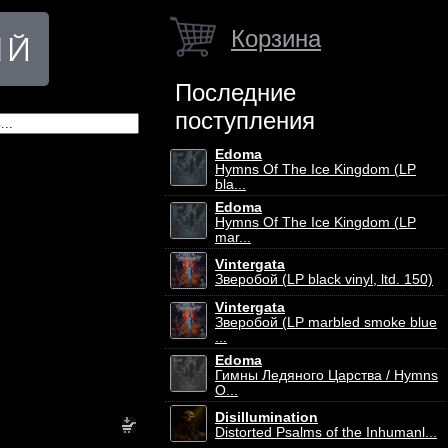
Корзина
Последние
поступления
Edoma
Hymns Of The Ice Kingdom (LP
bla...
Edoma
Hymns Of The Ice Kingdom (LP
mar...
Vintergata
Зверобой (LP black vinyl, ltd. 150)
Vintergata
Зверобой (LP marbled smoke blue
...
Edoma
Гимны Ледяного Царства / Hymns
O...
Disillumination
Distorted Psalms of the Inhumanl...