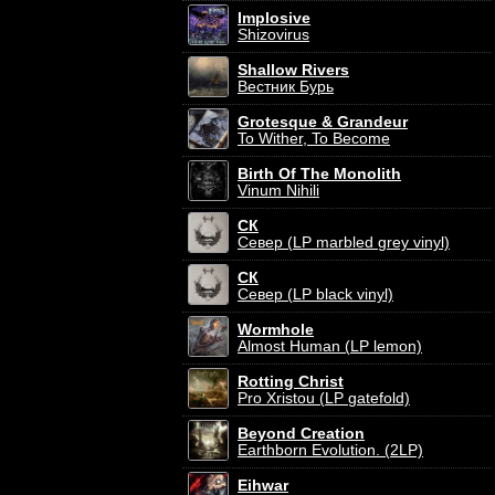
Implosive
Shizovirus
Shallow Rivers
Вестник Бурь
Grotesque & Grandeur
To Wither, To Become
Birth Of The Monolith
Vinum Nihili
СК
Север (LP marbled grey vinyl)
СК
Север (LP black vinyl)
Wormhole
Almost Human (LP lemon)
Rotting Christ
Pro Xristou (LP gatefold)
Beyond Creation
Earthborn Evolution. (2LP)
Eihwar