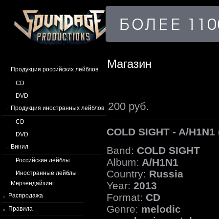
Магазин
Продукция российских лейблов
CD
DVD
200 руб.
Продукция иностранных лейблов
CD
COLD SIGHT - A/H1N1 
DVD
Винил
Band:
COLD SIGHT
Album:
A/H1N1
Российские лейблы
Country:
Russia
Иностранные лейблы
Year:
2013
Мерчендайзинг
Format:
CD
Распродажа
Genre:
melodic
Правила