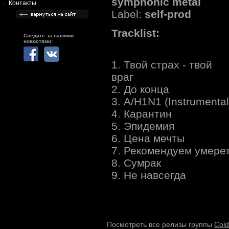
symphonic metal
Контакты
Label:
self-prod
Tracklist:
Следите за нашими
новостями:
1. Твой страх - твой
враг
2. До конца
3. A/H1N1 (Instrumental
4. Карантин
5. Эпидемия
6. Цена мечты
7. Рекомендуем умере
8. Сумрак
9. Не навсегда
Cold
Посмотреть все релизы группы