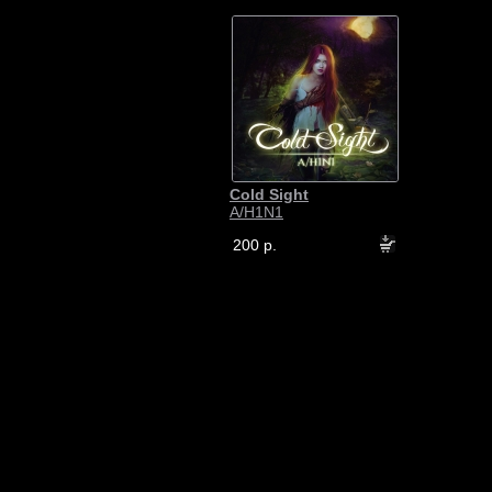
Cold Sight
A/H1N1
200 р.