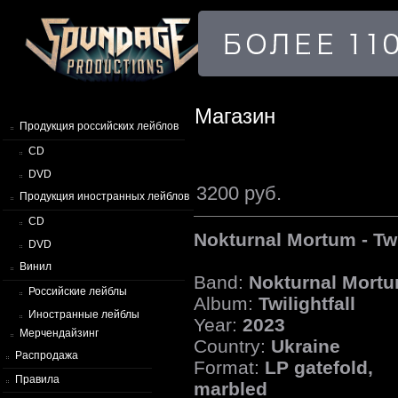
Магазин
Продукция российских лейблов
CD
DVD
3200 руб.
Продукция иностранных лейблов
CD
Nokturnal Mortum - Twi
DVD
Винил
Band:
Nokturnal Mort
Российские лейблы
Album:
Twilightfall
Иностранные лейблы
Year:
2023
Мерчендайзинг
Country:
Ukraine
Распродажа
Format:
LP gatefold,
Правила
marbled