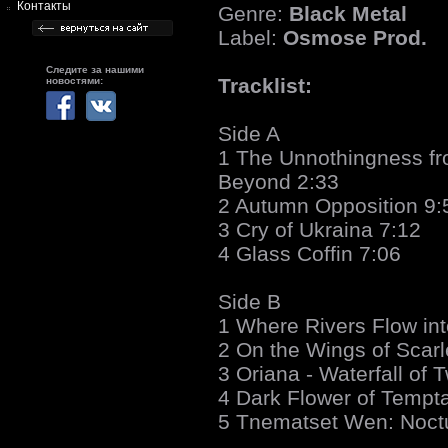
Контакты
Genre:
Black Metal
Label:
Osmose Prod.
Следите за нашими
Tracklist:
новостями:
Side A
1 The Unnothingness f
Beyond 2:33
2 Autumn Opposition 9:
3 Cry of Ukraina 7:12
4 Glass Coffin 7:06
Side B
1 Where Rivers Flow int
2 On the Wings of Scarl
3 Oriana - Waterfall of T
4 Dark Flower of Tempta
5 Tnematset Wen: Noct