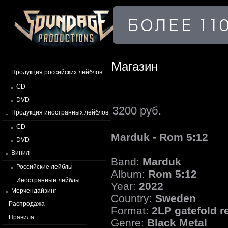
Магазин
Продукция российских лейблов
CD
DVD
3200 руб.
Продукция иностранных лейблов
CD
Marduk - Rom 5:12
DVD
Винил
Band:
Marduk
Российские лейблы
Album:
Rom 5:12
Иностранные лейблы
Year:
2022
Мерчендайзинг
Country:
Sweden
Распродажа
Format:
2LP gatefold r
Правила
Genre:
Black Metal