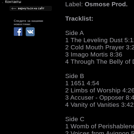
Контакты
Label:
Osmose Prod.
Tracklist:
Следите за нашими
новостями:
Side A
1 The Leveling Dust 5:1
2 Cold Mouth Prayer 3:
3 Imago Mortis 8:36
4 Through The Belly of
Side B
1 1651 4:54
2 Limbs of Worship 4:2
3 Accuser - Opposer 8:
4 Vanity of Vanities 3:42
Side C
1 Womb of Perishablen
2 Voices from Avignon 