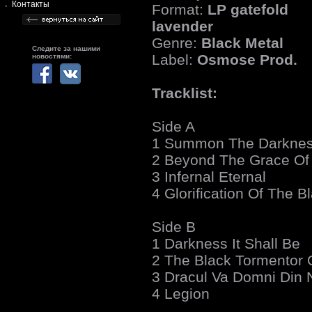
Контакты
Format:
LP gatefold
lavender
Genre:
Black Metal
Следите за нашими
Label:
Osmose Prod.
новостями:
Tracklist:
Side A
1 Summon The Darkne
2 Beyond The Grace Of
3 Infernal Eternal
4 Glorification Of The 
Side B
1 Darkness It Shall Be
2 The Black Tormentor 
3 Dracul Va Domni Din N
4 Legion