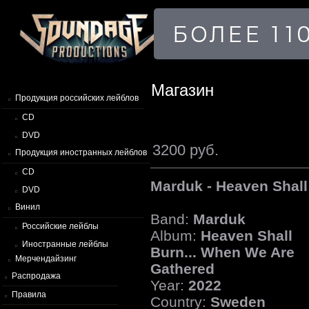
Магазин
Продукция российских лейблов
CD
DVD
3200 руб.
Продукция иностранных лейблов
CD
Marduk - Heaven Shall
DVD
Винил
Band:
Marduk
Российские лейблы
Album:
Heaven Shall
Иностранные лейблы
Burn... When We Are
Мерчендайзинг
Gathered
Распродажа
Year:
2022
Правила
Country:
Sweden