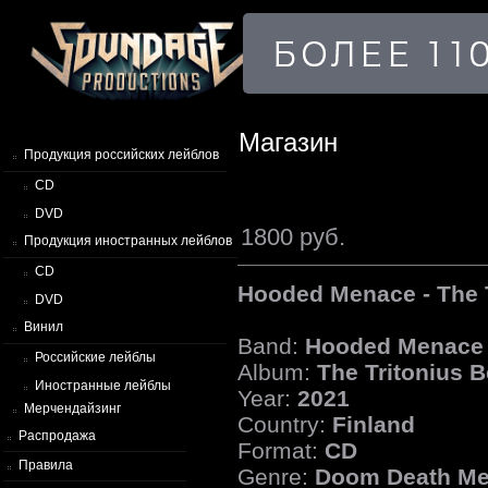
Магазин
Продукция российских лейблов
CD
DVD
1800 руб.
Продукция иностранных лейблов
CD
Hooded Menace - The T
DVD
Винил
Band:
Hooded Menace
Российские лейблы
Album:
The Tritonius B
Иностранные лейблы
Year:
2021
Мерчендайзинг
Country:
Finland
Распродажа
Format:
CD
Правила
Genre:
Doom Death Me