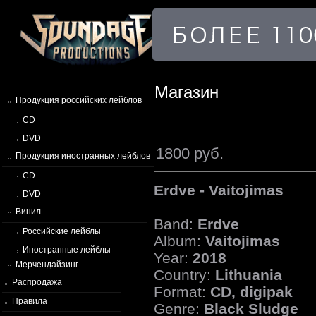
Магазин
Продукция российских лейблов
CD
DVD
1800 руб.
Продукция иностранных лейблов
CD
Erdve - Vaitojimas
DVD
Винил
Band:
Erdve
Российские лейблы
Album:
Vaitojimas
Иностранные лейблы
Year:
2018
Мерчендайзинг
Country:
Lithuania
Распродажа
Format:
CD, digipak
Правила
Genre:
Black Sludge