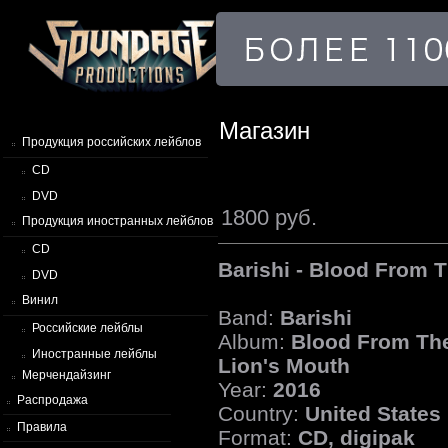
Магазин
Продукция российских лейблов
CD
DVD
1800 руб.
Продукция иностранных лейблов
CD
Barishi - Blood From 
DVD
Винил
Band:
Barishi
Российские лейблы
Album:
Blood From Th
Иностранные лейблы
Lion's Mouth
Мерчендайзинг
Year:
2016
Распродажа
Country:
United States
Правила
Format:
CD, digipak