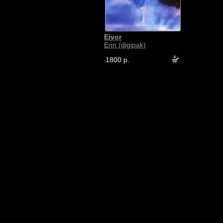
Eivor
Enn (digipak)
1800 р.