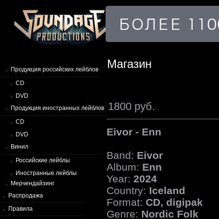
Магазин
Продукция российских лейблов
CD
DVD
1800 руб.
Продукция иностранных лейблов
CD
Eivor - Enn
DVD
Винил
Band:
Eivor
Российские лейблы
Album:
Enn
Иностранные лейблы
Year:
2024
Мерчендайзинг
Country:
Iceland
Распродажа
Format:
CD, digipak
Правила
Genre:
Nordic Folk