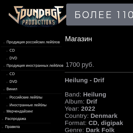
Магазин
Продукция российских лейблов
CD
DVD
1700 руб.
Продукция иностранных лейблов
CD
Heilung - Drif
DVD
Винил
Band:
Heilung
Российские лейблы
Album:
Drif
Иностранные лейблы
Year:
2022
Мерчендайзинг
Country:
Denmark
Распродажа
Format:
CD, digipak
Правила
Genre:
Dark Folk