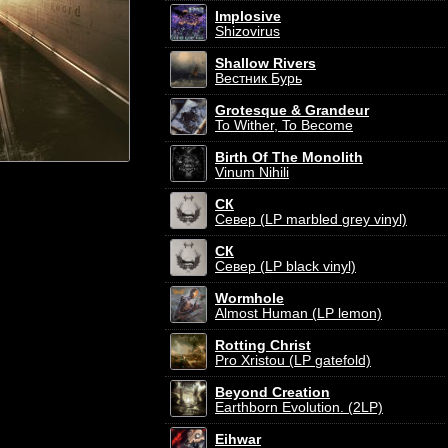
Implosive
Shizovirus
Shallow Rivers
Вестник Бурь
Grotesque & Grandeur
To Wither, To Become
Birth Of The Monolith
Vinum Nihili
СК
Север (LP marbled grey vinyl)
СК
Север (LP black vinyl)
Wormhole
Almost Human (LP lemon)
Rotting Christ
Pro Xristou (LP gatefold)
Beyond Creation
Earthborn Evolution. (2LP)
Eihwar