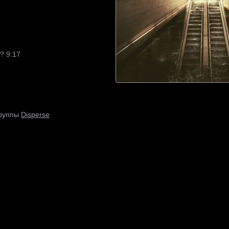
? 9:17
Disperse
группы