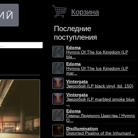
Корзина
Последние
поступления
Edoma
Hymns Of The Ice Kingdom (LP
bla...
Edoma
Hymns Of The Ice Kingdom (LP
mar...
Vintergata
Зверобой (LP black vinyl, ltd. 150)
Vintergata
Зверобой (LP marbled smoke blue
...
Edoma
Гимны Ледяного Царства / Hymns
O...
Disillumination
Distorted Psalms of the Inhumanl...