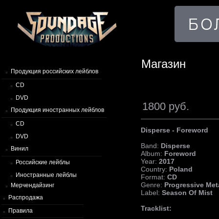
Магазин
Продукция российских лейблов
CD
DVD
1800 руб.
Продукция иностранных лейблов
CD
Disperse - Foreword
DVD
Band:
Disperse
Винил
Album:
Foreword
Year:
2017
Российские лейблы
Country:
Poland
Иностранные лейблы
Format:
CD
Genre:
Progressive Met
Мерчендайзинг
Label:
Season Of Mist
Распродажа
Tracklist:
Правила