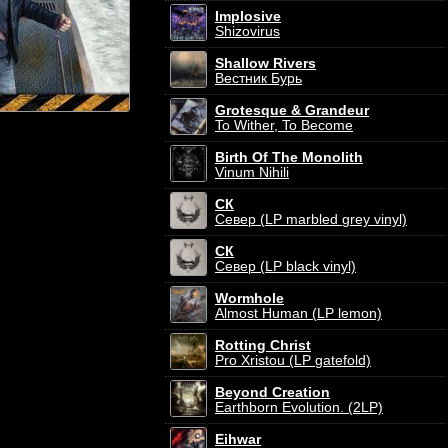
Implosive
Shizovirus
Shallow Rivers
Вестник Бурь
Grotesque & Grandeur
To Wither, To Become
Birth Of The Monolith
Vinum Nihili
СК
Север (LP marbled grey vinyl)
СК
Север (LP black vinyl)
Wormhole
Almost Human (LP lemon)
Rotting Christ
Pro Xristou (LP gatefold)
Beyond Creation
Earthborn Evolution. (2LP)
Eihwar