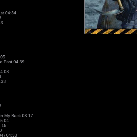
st 04:34
8
53
:05
e Past 04:39
04:08
1
:33
3
 in My Back 03:17
05:04
4:15
0
84) 04:33