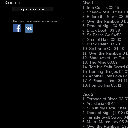
Disc 1
Контакты
1. Iron Coffins 03:45
2. Shadow of a Future Pa
3. Before the Storm 03:0
4. Over the Rainbow 04:
Следите за нашими новостями:
5. Dead of Night 04:55
6. Black Death 03:38
7. So Far to Go 04:53
8. Slice of Hate 03:30
9. Black Death 03:29
10. So Far to Go 04:28
11. Over the Rainbow 04
12. Shadows of the Futur
13. The Mine 03:59
14. Terrible Swift Sword 
15. Burning Bridges 04:0
16. Another Lost Love 04
17. A Place in Time 04:11
18. Iron Coffins 03:41
Disc 2
1. Tornado of Blood 03:5
2. Anastasia 06:44
3. Sun in My Face, Knife
4. Dead of Night (2018) 
5. Terrible Swift Sword 0
6. Metro-Mercenary 05:3
7. Over the Rainbow (19