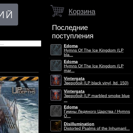
Корзина
Последние
поступления
Edoma
Hymns Of The Ice Kingdom (LP
bla...
Edoma
Hymns Of The Ice Kingdom (LP
mar...
Vintergata
Зверобой (LP black vinyl, ltd. 150)
Vintergata
Зверобой (LP marbled smoke blue
...
Edoma
Гимны Ледяного Царства / Hymns
O...
Disillumination
Distorted Psalms of the Inhumanl...