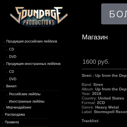
Магазин
Продукция российских лейблов
CD
DVD
1600 руб.
Продукция иностранных лейблов
CD
Siren - Up from the De
DVD
Band:
Siren
Винил
Album:
Up from the Dep
Year:
2018
Российские лейблы
Country:
United States
Иностранные лейблы
Format:
2CD
Genre:
Heavy Metal
Мерчендайзинг
Label:
Stormspell Reco
Распродажа
Tracklist:
Правила