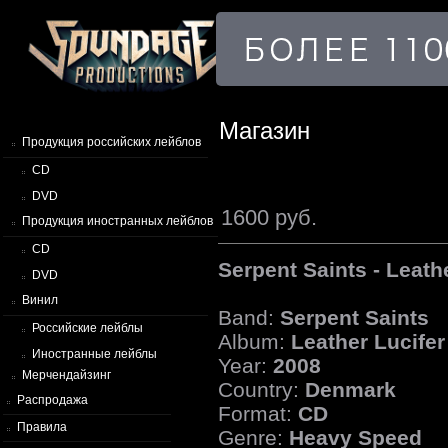
Магазин
Продукция российских лейблов
CD
DVD
1600 руб.
Продукция иностранных лейблов
CD
Serpent Saints - Leath
DVD
Винил
Band:
Serpent Saints
Российские лейблы
Album:
Leather Lucifer
Иностранные лейблы
Year:
2008
Мерчендайзинг
Country:
Denmark
Распродажа
Format:
CD
Правила
Genre:
Heavy Speed