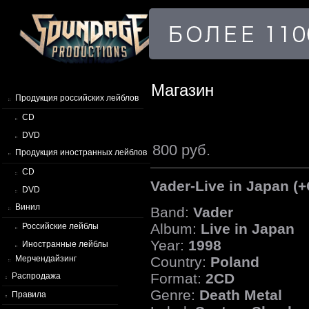
Магазин
Продукция российских лейблов
CD
DVD
800 руб.
Продукция иностранных лейблов
CD
Vader-Live in Japan (
DVD
Винил
Band:
Vader
Album:
Live in Japan
Российские лейблы
Year:
1998
Иностранные лейблы
Country:
Poland
Мерчендайзинг
Format:
2CD
Распродажа
Genre:
Death Metal
Правила