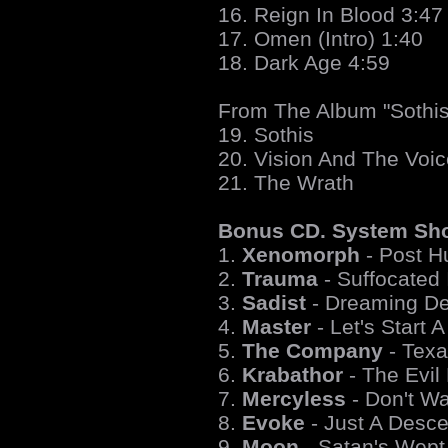
16. Reign In Blood 3:47
17. Omen (Intro) 1:40
18. Dark Age 4:59
From The Album "Sothis
19. Sothis
20. Vision And The Voic
21. The Wrath
Bonus CD. System Sho
1.
Xenomorph
- Post 
2.
Trauma
- Suffocated
3.
Sadist
- Dreaming De
4.
Master
- Let's Start 
5.
The Company
- Tex
6.
Krabathor
- The Evi
7.
Mercyless
- Don't W
8.
Evoke
- Just A Desce
9.
Moon
- Satan's Wept