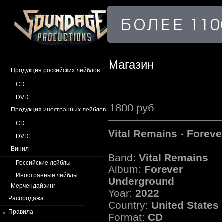
Магазин
Продукция российских лейблов
CD
DVD
1800 руб.
Продукция иностранных лейблов
CD
Vital Remains - Forev
DVD
Винил
Band:
Vital Remains
Российские лейблы
Album:
Forever
Иностранные лейблы
Underground
Мерчендайзинг
Year:
2022
Распродажа
Country:
United States
Правила
Format:
CD