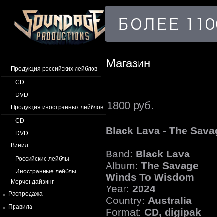
Магазин
Продукция российских лейблов
CD
DVD
1800 руб.
Продукция иностранных лейблов
CD
Black Lava - The Sav
DVD
Винил
Band:
Black Lava
Российские лейблы
Album:
The Savage
Иностранные лейблы
Winds To Wisdom
Мерчендайзинг
Year:
2024
Распродажа
Country:
Australia
Правила
Format:
CD, digipak