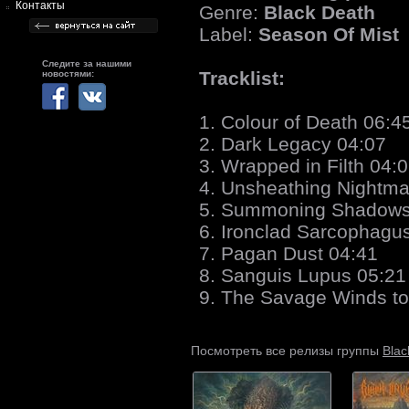
Контакты
Genre:
Black Death
Label:
Season Of Mist
Следите за нашими
Tracklist:
новостями:
1. Colour of Death 06:4
2. Dark Legacy 04:07
3. Wrapped in Filth 04:
4. Unsheathing Nightma
5. Summoning Shadows
6. Ironclad Sarcophagu
7. Pagan Dust 04:41
8. Sanguis Lupus 05:21
9. The Savage Winds t
Blac
Посмотреть все релизы группы