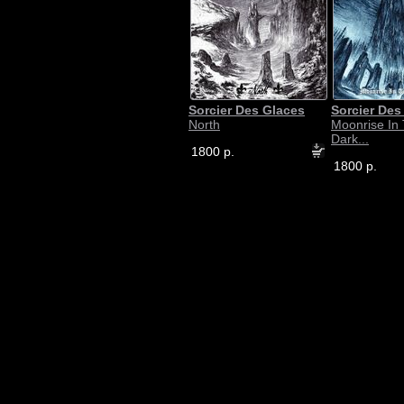
Sorcier Des Glaces
Sorcier Des
North
Moonrise In 
Dark...
1800 р.
1800 р.