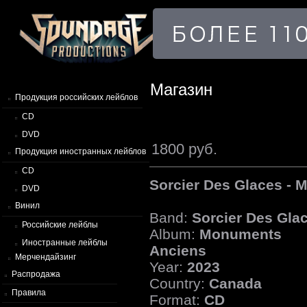
Магазин
Продукция российских лейблов
CD
DVD
1800 руб.
Продукция иностранных лейблов
CD
Sorcier Des Glaces -
DVD
Винил
Band:
Sorcier Des Gla
Российские лейблы
Album:
Monuments
Иностранные лейблы
Anciens
Мерчендайзинг
Year:
2023
Распродажа
Country:
Canada
Правила
Format:
CD