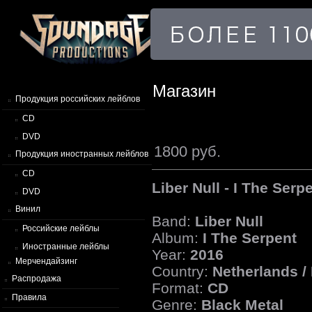
Магазин
Продукция российских лейблов
CD
DVD
1800 руб.
Продукция иностранных лейблов
CD
Liber Null - I The Serp
DVD
Винил
Band:
Liber Null
Российские лейблы
Album:
I The Serpent
Иностранные лейблы
Year:
2016
Мерчендайзинг
Country:
Netherlands / 
Распродажа
Format:
CD
Правила
Genre:
Black Metal