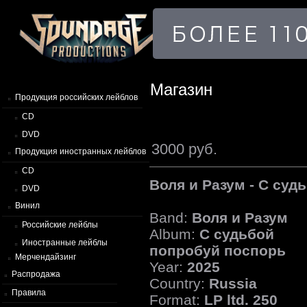
Магазин
Продукция российских лейблов
CD
DVD
3000 руб.
Продукция иностранных лейблов
CD
Воля и Разум - С су
DVD
Винил
Band:
Воля и Разум
Российские лейблы
Album:
С судьбой
Иностранные лейблы
попробуй поспорь
Мерчендайзинг
Year:
2025
Распродажа
Country:
Russia
Правила
Format:
LP ltd. 250